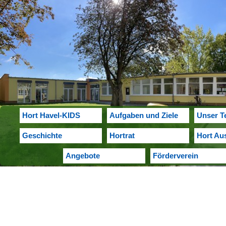
Hort Havel-KIDS
Aufgaben und Ziele
Unser T
Geschichte
Hortrat
Hort Au
Angebote
Förderverein